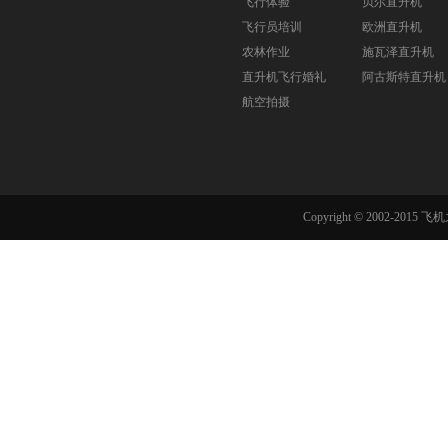
飞行体验
贝尔直升机
飞行员培训
欧洲直升机
农林作业
施瓦泽直升机
直升机飞行婚礼
阿古斯特直升机
航空拍摄
Copyright © 2002-201