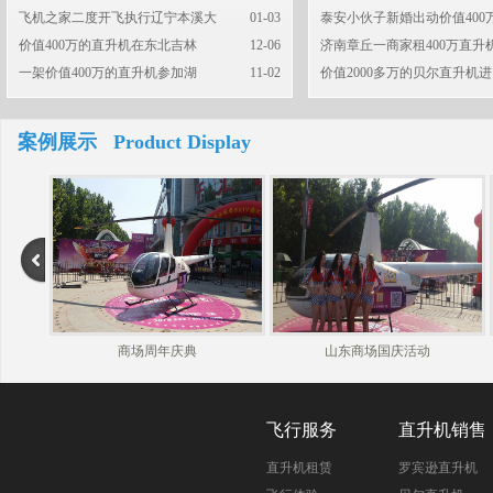
飞机之家二度开飞执行辽宁本溪大
01-03
泰安小伙子新婚出动价值400
价值400万的直升机在东北吉林
12-06
济南章丘一商家租400万直升
一架价值400万的直升机参加湖
11-02
价值2000多万的贝尔直升机进
案例展示 Product Display
商场周年庆典
山东商场国庆活动
飞行服务
直升机销售
直升机租赁
罗宾逊直升机