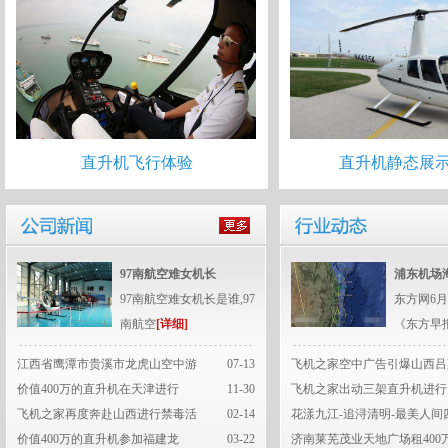
直升机飞行体验
直升机静态展
97南航空难女机长
浦东机场
97南航空难女机长是谁,97
东方网6月
南航空
[详细]
《东方早
江西省鹰潭市贵溪市龙虎山空中游
07-13
飞机之家空中广告引爆山西吕
价值400万的直升机在天津进行
11-30
飞机之家出动三架直升机进行
飞机之家再度奔赴山西进行禁毒活
02-14
花漾九江-追浔清明-最美人间
价值400万的直升机参加福建龙
03-22
济南莱芜茂业天地广场租400