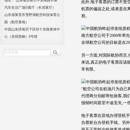
地址： 山东省济南市平安南路齐鲁
此外,电子客票的订票不受
汽车生活广场D展厅（长清展厅）
机票的偏远之处,或者是在
山东省莱芜市雪野湖航空科技体育公
尬。
园（航空基地）
中国山东济南历下区经十东路奥体中
南方航空公司于2000年率
心（东荷西柳）8号馆
全球航空公司的目标是在200
另一方面,对国际航协而言
来说,真正的电子客票应该
常有限。
“航空公司在机场只为自己
代理商分别邮寄给旅客,我
报销时间甚至中途丢失,一
电子客票在异地办理登机手
办票柜台办登机手续。另外
班不正常时会给旅客造成极