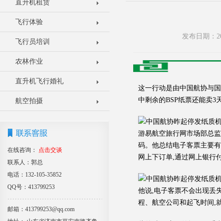
直升机租赁
飞行体验
发布日期：20
飞行员培训
农林作业
直升机飞行婚礼
这一行动是由中国航协与国
中剩余的BSP纸票还能卖
航空拍摄
游易航空旅行网市场部总监
码。他总结电子客票主要有
在线咨询：
点击交谈
网上下订单,通过网上银行
联系人：郭总
电话：132-105-35852
QQ号：413799253
他说,电子客票不会出现丢
程、航空公司和起飞时间,
邮箱：413799253@qq.com