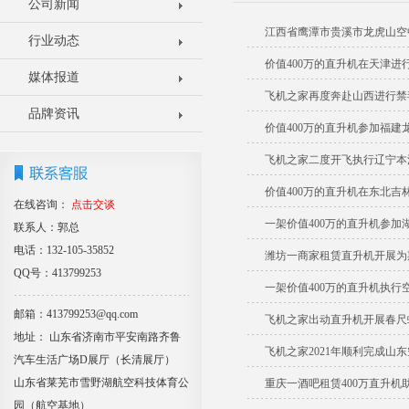
公司新闻
江西省鹰潭市贵溪市龙虎山空
行业动态
价值400万的直升机在天津进
媒体报道
飞机之家再度奔赴山西进行禁
品牌资讯
价值400万的直升机参加福建
飞机之家二度开飞执行辽宁本
价值400万的直升机在东北吉
在线咨询：
点击交谈
一架价值400万的直升机参加
联系人：郭总
电话：132-105-35852
潍坊一商家租赁直升机开展为
QQ号：413799253
一架价值400万的直升机执行
邮箱：413799253@qq.com
飞机之家出动直升机开展春尺
地址： 山东省济南市平安南路齐鲁
飞机之家2021年顺利完成山
汽车生活广场D展厅（长清展厅）
山东省莱芜市雪野湖航空科技体育公
重庆一酒吧租赁400万直升机
园（航空基地）