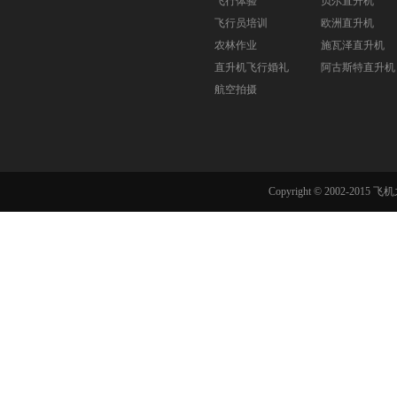
飞行体验
贝尔直升机
飞行员培训
欧洲直升机
农林作业
施瓦泽直升机
直升机飞行婚礼
阿古斯特直升机
航空拍摄
Copyright © 2002-201