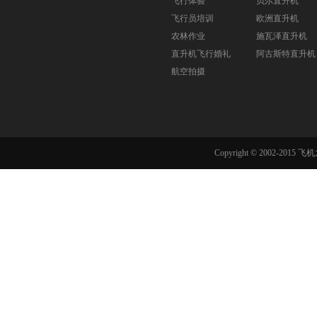
飞行体验
贝尔直升机
飞行员培训
欧洲直升机
农林作业
施瓦泽直升机
直升机飞行婚礼
阿古斯特直升机
航空拍摄
Copyright © 2002-201