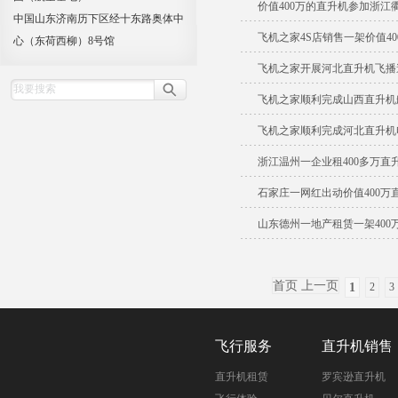
价值400万的直升机参加浙江
中国山东济南历下区经十东路奥体中
飞机之家4S店销售一架价值4
心（东荷西柳）8号馆
飞机之家开展河北直升机飞播
飞机之家顺利完成山西直升机
飞机之家顺利完成河北直升机
浙江温州一企业租400多万直
石家庄一网红出动价值400万
山东德州一地产租赁一架400
首页 上一页
1
2
3
飞行服务
直升机销售
直升机租赁
罗宾逊直升机