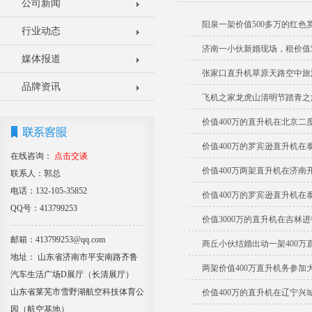
公司新闻
阳泉一架价值500多万的红
行业动态
济南一小伙新婚现场，租价值5
媒体报道
张家口直升机草原天路空中旅
品牌资讯
飞机之家龙虎山清明节踏青之
价值400万的直升机在北京二
价值400万的罗宾逊直升机在
在线咨询：
点击交谈
价值400万两架直升机在济南
联系人：郭总
电话：132-105-35852
价值400万的罗宾逊直升机在
QQ号：413799253
价值3000万的直升机在吉林
邮箱：413799253@qq.com
商丘小伙结婚出动一架400万
地址： 山东省济南市平安南路齐鲁
两架价值400万直升机务参加
汽车生活广场D展厅（长清展厅）
山东省莱芜市雪野湖航空科技体育公
价值400万的直升机在辽宁兴
园（航空基地）