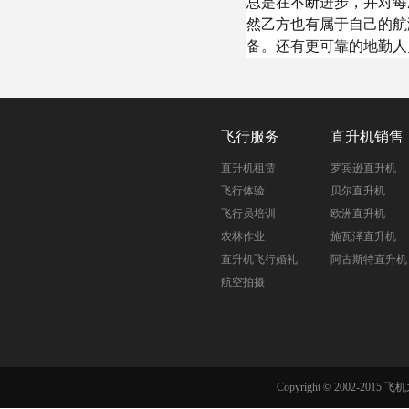
总是在不断进步，并对每
然乙方也有属于自己的航
备。还有更可靠的地勤人
飞行服务
直升机销售
直升机租赁
罗宾逊直升机
飞行体验
贝尔直升机
飞行员培训
欧洲直升机
农林作业
施瓦泽直升机
直升机飞行婚礼
阿古斯特直升机
航空拍摄
Copyright © 2002-201