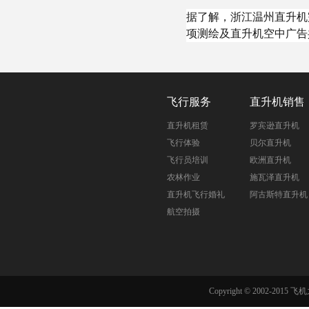
据了解，浙江温州直升机
项测绘及直升机空中广告
飞行服务
直升机销售
直升机租赁
罗宾逊直升机
飞行体验
贝尔直升机
飞行员培训
欧洲直升机
农林作业
施瓦泽直升机
直升机飞行婚礼
阿古斯特直升机
航空拍摄
Copyright © 2002-201